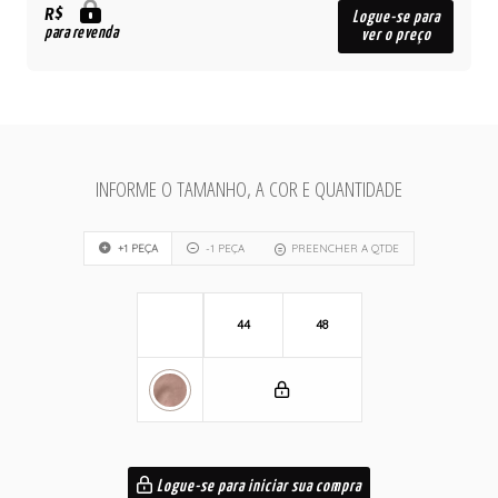
R$
Logue-se para
para revenda
ver o preço
INFORME O TAMANHO, A COR E QUANTIDADE
+1 PEÇA
-1 PEÇA
PREENCHER A QTDE
44
48
Logue-se para iniciar sua compra