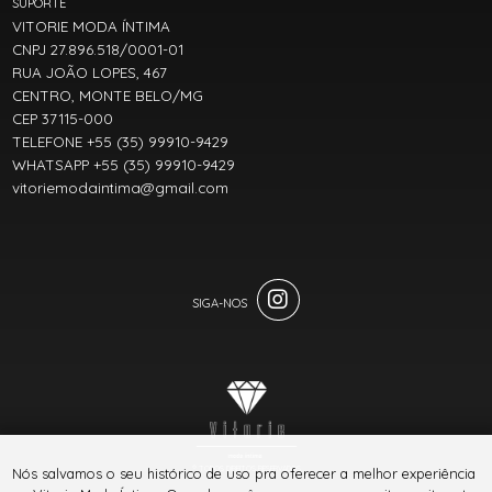
SUPORTE
VITORIE MODA ÍNTIMA
CNPJ 27.896.518/0001-01
RUA JOÃO LOPES, 467
CENTRO, MONTE BELO/MG
CEP 37115-000
TELEFONE +55 (35) 99910-9429
WHATSAPP +55 (35) 99910-9429
vitoriemodaintima@gmail.com
® TODOS DIREITOS RESERVADOS
Nós salvamos o seu histórico de uso pra oferecer a melhor experiência